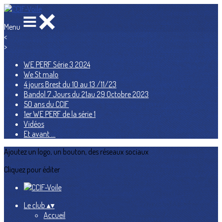
Menu
<
>
WE PERF Série 3 2024
We St malo
4 jours Brest du 10 au 13 /11/23
Bandol 7 Jours du 21au 29 Octobre 2023
50 ans du CCIF
1er WE PERF de la série 1
Vidéos
Et avant ...
Ajoutez un logo, un bouton, des réseaux sociaux
Cliquez pour éditer
Le club
▴
▾
Accueil