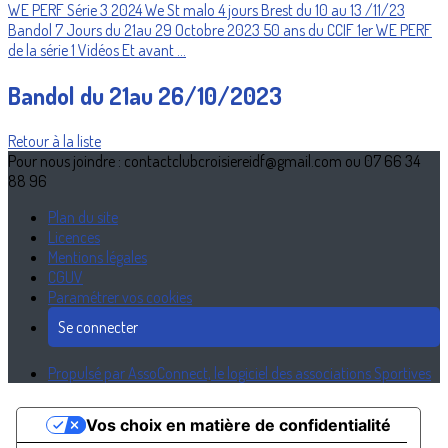
WE PERF Série 3 2024
We St malo
4 jours Brest du 10 au 13 /11/23
Bandol 7 Jours du 21au 29 Octobre 2023
50 ans du CCIF
1er WE PERF
de la série 1
Vidéos
Et avant ...
Bandol du 21au 26/10/2023
Retour à la liste
Pour nous joindre : contactclubcroisiereidf@gmail.com ou 07 66 34
88 96
Plan du site
Licences
Mentions légales
CGUV
Paramétrer vos cookies
Se connecter
Propulsé par AssoConnect, le logiciel des associations Sportives
Vos choix en matière de confidentialité