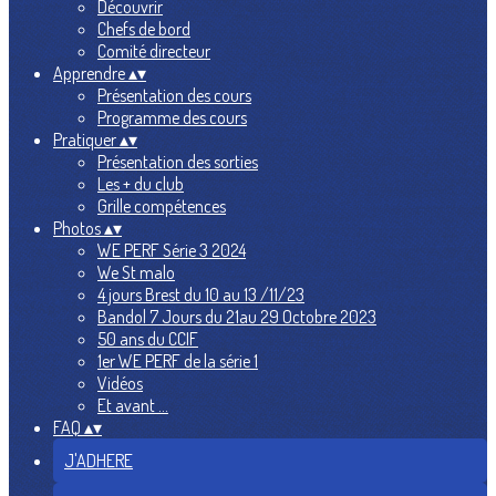
Découvrir
Chefs de bord
Comité directeur
Apprendre
▴
▾
Présentation des cours
Programme des cours
Pratiquer
▴
▾
Présentation des sorties
Les + du club
Grille compétences
Photos
▴
▾
WE PERF Série 3 2024
We St malo
4 jours Brest du 10 au 13 /11/23
Bandol 7 Jours du 21au 29 Octobre 2023
50 ans du CCIF
1er WE PERF de la série 1
Vidéos
Et avant ...
FAQ
▴
▾
J'ADHERE