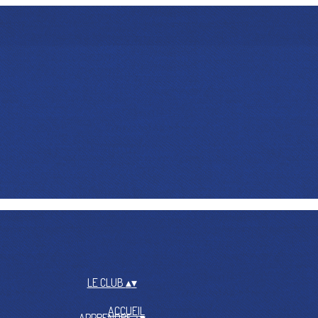
LE CLUB
▴
▾
ACCUEIL