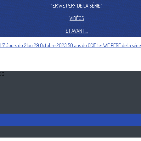
1ER WE PERF DE LA SÉRIE 1
VIDÉOS
ET AVANT ...
l 7 Jours du 21au 29 Octobre 2023
50 ans du CCIF
1er WE PERF de la série
 96