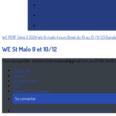
WE PERF Série 3 2024
We St malo
4 jours Brest du 10 au 13 /11/23
Bando
WE St Malo 9 et 10/12
Pour nous joindre : contactclubcroisiereidf@gmail.com ou 07 66 34 88
Plan du site
Licences
Mentions légales
CGUV
Paramétrer vos cookies
Se connecter
Propulsé par AssoConnect, le logiciel des associations Sportives