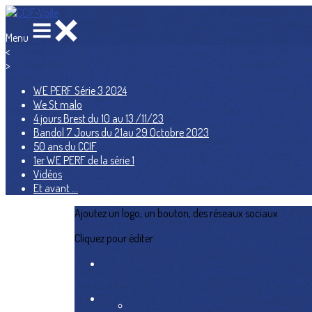
Menu
<
>
WE PERF Série 3 2024
We St malo
4 jours Brest du 10 au 13 /11/23
Bandol 7 Jours du 21au 29 Octobre 2023
50 ans du CCIF
1er WE PERF de la série 1
Vidéos
Et avant ...
Ajoutez un logo, un bouton, des réseaux sociaux
Cliquez pour éditer