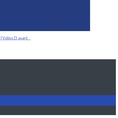
 1
Vidéos
Et avant ...