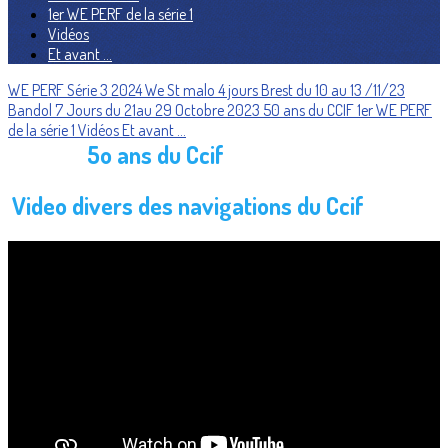
1er WE PERF de la série 1
Vidéos
Et avant ...
WE PERF Série 3 2024
We St malo
4 jours Brest du 10 au 13 /11/23
Bandol 7 Jours du 21au 29 Octobre 2023
50 ans du CCIF
1er WE PERF
de la série 1
Vidéos
Et avant ...
5o ans du
Ccif
Video divers des navigations du Ccif