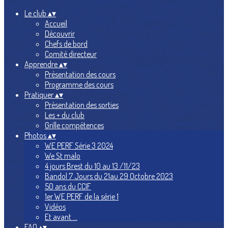
Le club
▴
▾
Accueil
Découvrir
Chefs de bord
Comité directeur
Apprendre
▴
▾
Présentation des cours
Programme des cours
Pratiquer
▴
▾
Présentation des sorties
Les + du club
Grille compétences
Photos
▴
▾
WE PERF Série 3 2024
We St malo
4 jours Brest du 10 au 13 /11/23
Bandol 7 Jours du 21au 29 Octobre 2023
50 ans du CCIF
1er WE PERF de la série 1
Vidéos
Et avant ...
FAQ
▴
▾