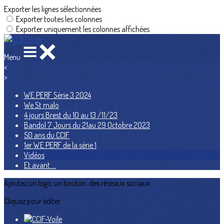
Exporter les lignes sélectionnées
Exporter toutes les colonnes
Exporter uniquement les colonnes affichées
Menu
<
>
WE PERF Série 3 2024
We St malo
4 jours Brest du 10 au 13 /11/23
Bandol 7 Jours du 21au 29 Octobre 2023
50 ans du CCIF
1er WE PERF de la série 1
Vidéos
Et avant ...
Ajoutez un logo, un bouton, des réseaux sociaux
Cliquez pour éditer